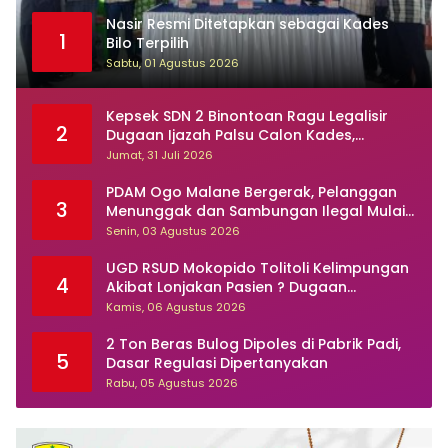
Nasir Resmi Ditetapkan sebagai Kades
1
Bilo Terpilih
Sabtu, 01 Agustus 2026
Kepsek SDN 2 Binontoan Ragu Legalisir
2
Dugaan Ijazah Palsu Calon Kades,
Kasusnya Dilaporkan Ke Polisi
Jumat, 31 Juli 2026
PDAM Ogo Malane Bergerak, Pelanggan
3
Menunggak dan Sambungan Ilegal Mulai
Ditertibkan
Senin, 03 Agustus 2026
UGD RSUD Mokopido Tolitoli Kelimpungan
4
Akibat Lonjakan Pasien ? Dugaan
Peningkatan Kasus Diare dan Muntaber
Kamis, 06 Agustus 2026
Tuai Sorotan
2 Ton Beras Bulog Dipoles di Pabrik Padi,
5
Dasar Regulasi Dipertanyakan
Rabu, 05 Agustus 2026