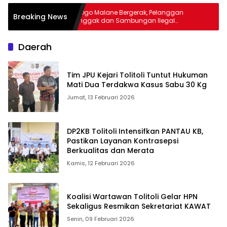
PDAM Ogo Malane Bergerak, Pelanggan
Nasir Resmi 
Breaking News
Menunggak dan Sambungan Ilegal
Bilo Terpilih
Mulai Ditertibkan
Daerah
Tim JPU Kejari Tolitoli Tuntut Hukuman
Mati Dua Terdakwa Kasus Sabu 30 Kg
Jumat, 13 Februari 2026
DP2KB Tolitoli Intensifkan PANTAU KB,
Pastikan Layanan Kontrasepsi
Berkualitas dan Merata
Kamis, 12 Februari 2026
Koalisi Wartawan Tolitoli Gelar HPN
Sekaligus Resmikan Sekretariat KAWAT
Senin, 09 Februari 2026