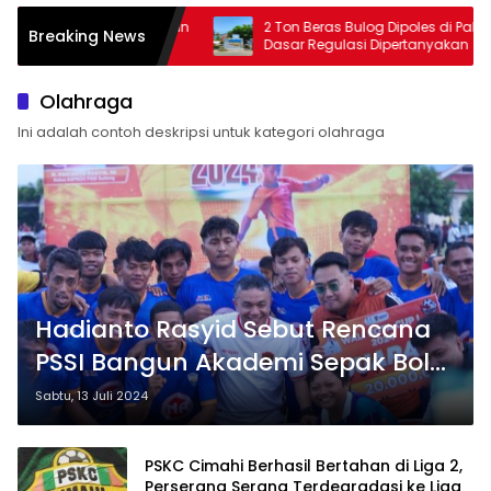
i Kelimpungan
2 Ton Beras Bulog Dipoles di Pabrik Padi,
Breaking News
Dugaan
Dasar Regulasi Dipertanyakan
dan Muntaber
Olahraga
Ini adalah contoh deskripsi untuk kategori olahraga
Hadianto Rasyid Sebut Rencana
PSSI Bangun Akademi Sepak Bola
di Palu
Sabtu, 13 Juli 2024
PSKC Cimahi Berhasil Bertahan di Liga 2,
Perserang Serang Terdegradasi ke Liga