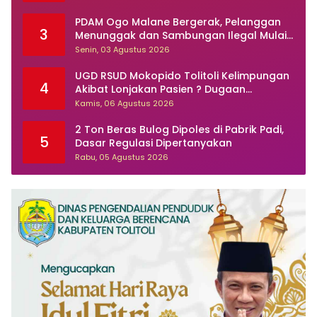
PDAM Ogo Malane Bergerak, Pelanggan
3
Menunggak dan Sambungan Ilegal Mulai
Ditertibkan
Senin, 03 Agustus 2026
UGD RSUD Mokopido Tolitoli Kelimpungan
4
Akibat Lonjakan Pasien ? Dugaan
Peningkatan Kasus Diare dan Muntaber
Kamis, 06 Agustus 2026
Tuai Sorotan
2 Ton Beras Bulog Dipoles di Pabrik Padi,
5
Dasar Regulasi Dipertanyakan
Rabu, 05 Agustus 2026