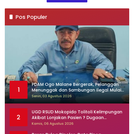
Pos Populer
PDAM Ogo Malane Bergerak, Pelanggan
1
Menunggak dan Sambungan Ilegal Mulai
Ditertibkan
Senin, 03 Agustus 2026
UGD RSUD Mokopido Tolitoli Kelimpungan
2
Akibat Lonjakan Pasien ? Dugaan
Peningkatan Kasus Diare dan Muntaber
Kamis, 06 Agustus 2026
Tuai Sorotan