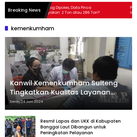
Beras Bulog Dipoles, Data Pinca
Pemkab Tolitoli Le
Breaking News
Dipertanyakan: 2 Ton atau 286 Ton?
Ide Amin, Pindah
Selatan
kemenkumham
Kanwil Kemenkumham Sulteng
Tingkatkan Kualitas Layanan
Kesehatan di Lapas/Rutan
Senin, 24 Juni 2024
Melalui Perizinan dan Akreditasi
Klinik
Resmi! Lapas dan UKK di Kabupaten
Banggai Laut Dibangun untuk
Peningkatan Pelayanan