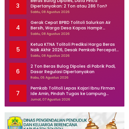
Beras Bulog Dipoles, Data Pinca
3
Dipertanyakan: 2 Ton atau 286 Ton?
Sabtu, 08 Agustus 2026
Gerak Cepat BPBD Tolitoli Salurkan Air
4
Bersih, Warga Desa Kapas Hampir
Sebulan Dilanda Kekeringan
Sabtu, 08 Agustus 2026
Ketua KTNA Tolitoli Prediksi Harga Beras
5
Naik Akhir 2026, Desak Pemkab Percepat
Perbaikan Irigasi
Sabtu, 08 Agustus 2026
2 Ton Beras Bulog Dipoles di Pabrik Padi,
6
Dasar Regulasi Dipertanyakan
Rabu, 05 Agustus 2026
Pemkab Tolitoli Lepas Kajari Ibnu Firman
7
Ide Amin, Pindah Tugas ke Lampung
Selatan
Jumat, 07 Agustus 2026