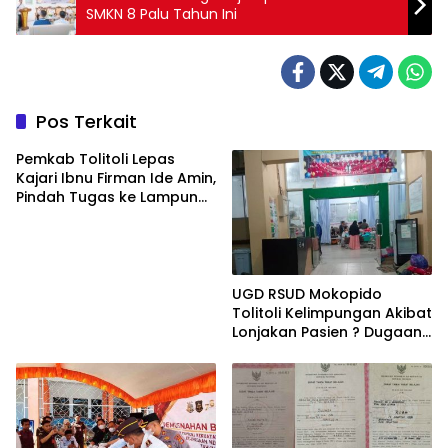
SMKN 8 Palu Tahun Ini
Pos Terkait
Pemkab Tolitoli Lepas
Kajari Ibnu Firman Ide Amin,
Pindah Tugas ke Lampung
Selatan
UGD RSUD Mokopido
Tolitoli Kelimpungan Akibat
Lonjakan Pasien ? Dugaan
Peningkatan Kasus Diare
dan Muntaber Tuai
Sorotan