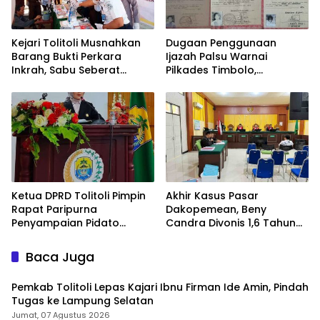
Kejari Tolitoli Musnahkan
Dugaan Penggunaan
Barang Bukti Perkara
Ijazah Palsu Warnai
Inkrah, Sabu Seberat
Pilkades Timbolo,
154,9014 Gram
Mekanisme Verifikasi
Dimusnahkan
Administrasi
Dipertanyakan
Ketua DPRD Tolitoli Pimpin
Akhir Kasus Pasar
Rapat Paripurna
Dakopemean, Beny
Penyampaian Pidato
Candra Divonis 1,6 Tahun
Bupati dan Raperda APBD
Penjara.
2025
Baca Juga
Pemkab Tolitoli Lepas Kajari Ibnu Firman Ide Amin, Pindah
Tugas ke Lampung Selatan
Jumat, 07 Agustus 2026