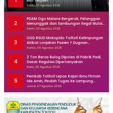
1
Bilo Terpilih
Sabtu, 01 Agustus 2026
PDAM Ogo Malane Bergerak, Pelanggan
2
Menunggak dan Sambungan Ilegal Mulai
Ditertibkan
Senin, 03 Agustus 2026
UGD RSUD Mokopido Tolitoli Kelimpungan
3
Akibat Lonjakan Pasien ? Dugaan
Peningkatan Kasus Diare dan Muntaber
Kamis, 06 Agustus 2026
Tuai Sorotan
2 Ton Beras Bulog Dipoles di Pabrik Padi,
4
Dasar Regulasi Dipertanyakan
Rabu, 05 Agustus 2026
Pemkab Tolitoli Lepas Kajari Ibnu Firman
5
Ide Amin, Pindah Tugas ke Lampung
Selatan
Jumat, 07 Agustus 2026