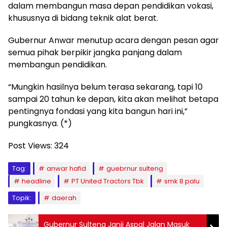
dalam membangun masa depan pendidikan vokasi,
khususnya di bidang teknik alat berat.
Gubernur Anwar menutup acara dengan pesan agar
semua pihak berpikir jangka panjang dalam
membangun pendidikan.
“Mungkin hasilnya belum terasa sekarang, tapi 10
sampai 20 tahun ke depan, kita akan melihat betapa
pentingnya fondasi yang kita bangun hari ini,”
pungkasnya. (*)
Post Views:
324
Tag:
anwar hafid
guebrnur sulteng
headline
PT United Tractors Tbk
smk 8 palu
Topik:
daerah
Gubernur Sulteng Janji Aspal Jalan Masuk