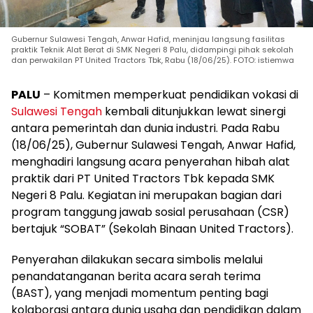
Gubernur Sulawesi Tengah, Anwar Hafid, meninjau langsung fasilitas
praktik Teknik Alat Berat di SMK Negeri 8 Palu, didampingi pihak sekolah
dan perwakilan PT United Tractors Tbk, Rabu (18/06/25). FOTO: istiemwa
PALU
– Komitmen memperkuat pendidikan vokasi di
Sulawesi Tengah
kembali ditunjukkan lewat sinergi
antara pemerintah dan dunia industri. Pada Rabu
(18/06/25), Gubernur Sulawesi Tengah, Anwar Hafid,
menghadiri langsung acara penyerahan hibah alat
praktik dari PT United Tractors Tbk kepada SMK
Negeri 8 Palu. Kegiatan ini merupakan bagian dari
program tanggung jawab sosial perusahaan (CSR)
bertajuk “SOBAT” (Sekolah Binaan United Tractors).
Penyerahan dilakukan secara simbolis melalui
penandatanganan berita acara serah terima
(BAST), yang menjadi momentum penting bagi
kolaborasi antara dunia usaha dan pendidikan dalam