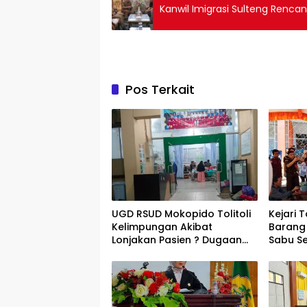
Kanwil Imigrasi Sulteng Renca
Pos Terkait
UGD RSUD Mokopido Tolitoli
Kejari 
Kelimpungan Akibat
Barang 
Lonjakan Pasien ? Dugaan
Sabu S
Peningkatan Kasus Diare
Dimusn
dan Muntaber Tuai Sorotan