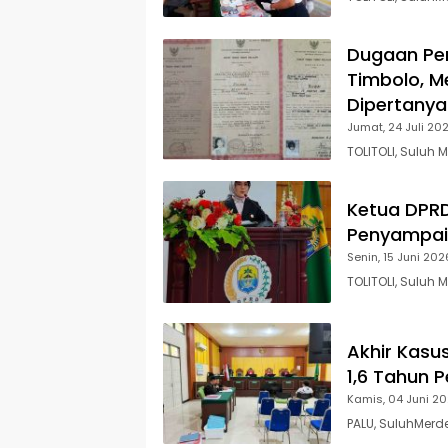
Dugaan Pen
Timbolo, M
Dipertany
Jumat, 24 Juli 20
TOLITOLI, Suluh
Ketua DPRD
Penyampai
Senin, 15 Juni 202
TOLITOLI, Suluh 
Akhir Kasu
1,6 Tahun P
Kamis, 04 Juni 2
PALU, SuluhMer