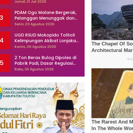
Calon Kades, Kasusnya
Jumat, 31 Juli 2026
Dilaporkan Ke Polisi
PDAM Ogo Malane Bergerak,
3
Pelanggan Menunggak dan
Sambungan Ilegal Mulai
Senin, 03 Agustus 2026
Ditertibkan
UGD RSUD Mokopido Tolitoli
4
Kelimpungan Akibat Lonjakan
Pasien ? Dugaan Peningkatan
Kamis, 06 Agustus 2026
Kasus Diare dan Muntaber
Tuai Sorotan
2 Ton Beras Bulog Dipoles di
5
Pabrik Padi, Dasar Regulasi
Dipertanyakan
Rabu, 05 Agustus 2026