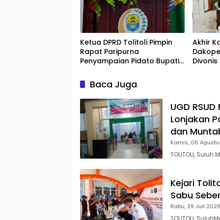
Ketua DPRD Tolitoli Pimpin
Akhir K
Rapat Paripurna
Dakope
Penyampaian Pidato Bupati
Divonis
dan Raperda APBD 2025
Baca Juga
UGD RSUD M
Lonjakan P
dan Muntab
Kamis, 06 Agust
TOLITOLI, Suluh
Kejari Toli
Sabu Sebe
Rabu, 29 Juli 202
TOLITOLI, SuluhM