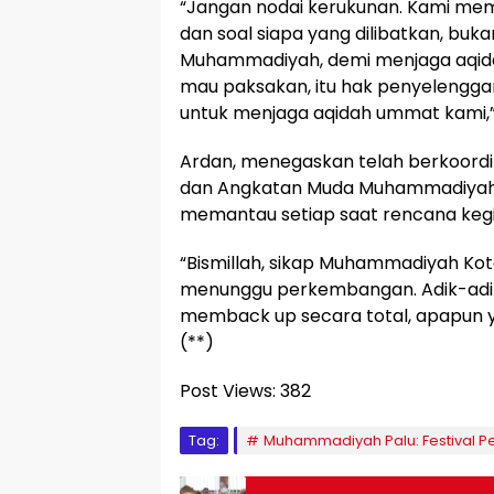
“Jangan nodai kerukunan. Kami me
dan soal siapa yang dilibatkan, buka
Muhammadiyah, demi menjaga aqidah
mau paksakan, itu hak penyelengga
untuk menjaga aqidah ummat kami,”
Ardan, menegaskan telah berkoordi
dan Angkatan Muda Muhammadiyah
memantau setiap saat rencana kegi
“Bismillah, sikap Muhammadiyah Kota
menunggu perkembangan. Adik-adi
memback up secara total, apapun y
(**)
Post Views:
382
Tag:
Muhammadiyah Palu: Festival 