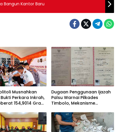
na Bangun Kantor Baru
Tolitoli Musnahkan
Dugaan Penggunaan Ijazah
Bukti Perkara Inkrah,
Palsu Warnai Pilkades
eberat 154,9014 Gram
Timbolo, Mekanisme
ahkan
Verifikasi Administrasi
Dipertanyakan