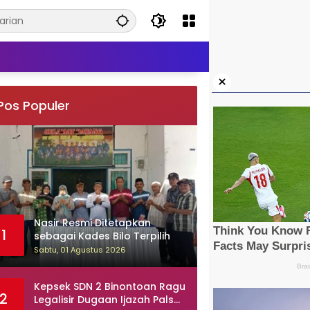
×
Pos Populer
Nasir Resmi Ditetapkan
1
sebagai Kades Bilo Terpilih
Sabtu, 01 Agustus 2026
Kepsek SDN 2 Binontoan Ragu
2
Legalisir Dugaan Ijazah Palsu