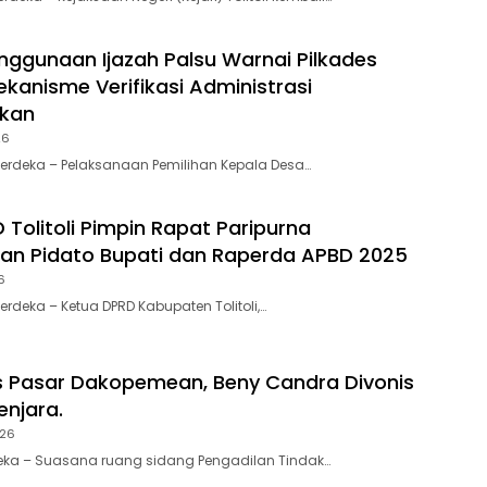
ggunaan Ijazah Palsu Warnai Pilkades
ekanisme Verifikasi Administrasi
akan
26
 Merdeka – Pelaksanaan Pemilihan Kepala Desa…
 Tolitoli Pimpin Rapat Paripurna
an Pidato Bupati dan Raperda APBD 2025
6
Merdeka – Ketua DPRD Kabupaten Tolitoli,…
s Pasar Dakopemean, Beny Candra Divonis
enjara.
026
deka – Suasana ruang sidang Pengadilan Tindak…