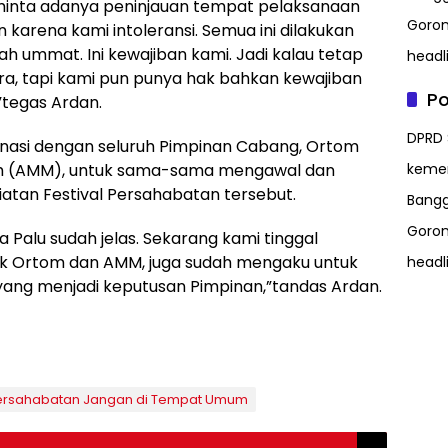
minta adanya peninjauan tempat pelaksanaan
Goron
n karena kami intoleransi. Semua ini dilakukan
 ummat. Ini kewajiban kami. Jadi kalau tetap
headl
ra, tapi kami pun punya hak bahkan kewajiban
Po
tegas Ardan.
DPRD 
nasi dengan seluruh Pimpinan Cabang, Ortom
 (AMM), untuk sama-sama mengawal dan
kem
atan Festival Persahabatan tersebut.
Bangg
Goron
 Palu sudah jelas. Sekarang kami tinggal
k Ortom dan AMM, juga sudah mengaku untuk
headl
ang menjadi keputusan Pimpinan,”tandas Ardan.
Persahabatan Jangan di Tempat Umum