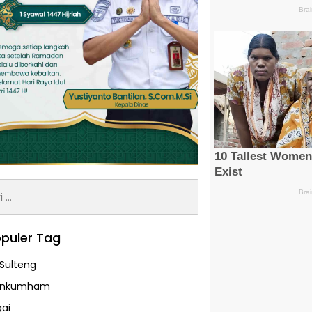
:
puler Tag
Sulteng
enkumham
ai