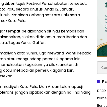
 diberi tajuk Festival Persahabatan tersebut,
Palu, secara khusus, Ahad 12 Januari,
luruh Pimpinan Cabang se-Kota Palu serta
 se-Kota Palu.
ar tempat pelaksanaan ditinjau kembali dan
in laksanakan, silakan di dalam rumah ibadah dan
ja,”tegas Yunus Gaffar.
madiyah kata Yunus, juga mewanti-wanti kepada
tkan atau mengundang pemeluk agama lain.
Cari
 memaksakan kegiatannya dilaksanakan di
untuk
atau melibatkan pemeluk agama lain,
esekan.
Po
madiyah Kota Palu, Muh Ardan Lelemappuji,
DPRD 
eransi jangan dipaksakan dengan hal-hal yang
kem
Bangg