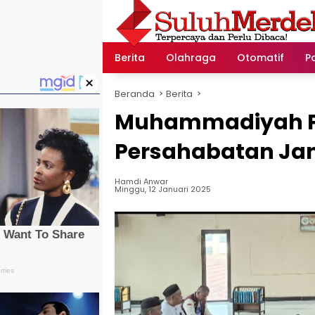
Langsung
ke
konten
Berita
Olahraga
Otomatif
Po
×
Beranda
Berita
Muhammadiyah Pal
Persahabatan Ja
Hamdi Anwar
Minggu, 12 Januari 2025