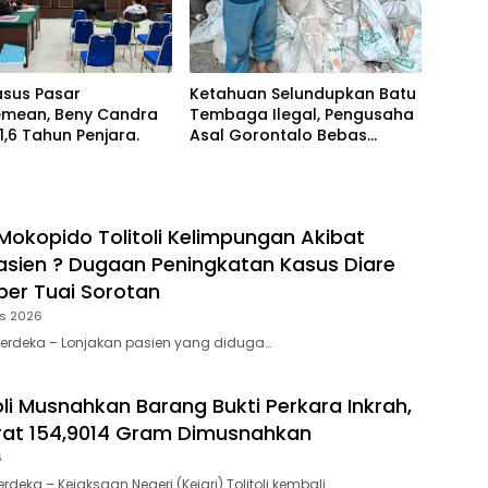
asus Pasar
Ketahuan Selundupkan Batu
mean, Beny Candra
Tembaga Ilegal, Pengusaha
 1,6 Tahun Penjara.
Asal Gorontalo Bebas
Berkeliaran
okopido Tolitoli Kelimpungan Akibat
asien ? Dugaan Peningkatan Kasus Diare
er Tuai Sorotan
us 2026
 Merdeka – Lonjakan pasien yang diduga…
toli Musnahkan Barang Bukti Perkara Inkrah,
rat 154,9014 Gram Dimusnahkan
6
erdeka – Kejaksaan Negeri (Kejari) Tolitoli kembali…