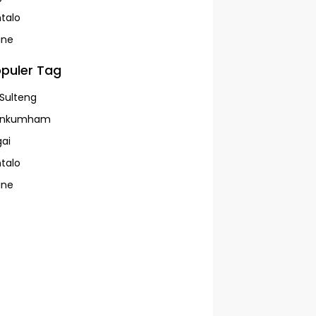
talo
ine
puler Tag
Sulteng
enkumham
ai
talo
ine