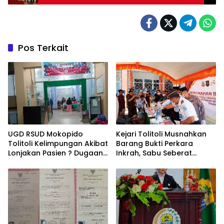
Pos Terkait
UGD RSUD Mokopido
Kejari Tolitoli Musnahkan
Tolitoli Kelimpungan Akibat
Barang Bukti Perkara
Lonjakan Pasien ? Dugaan
Inkrah, Sabu Seberat
Peningkatan Kasus Diare
154,9014 Gram
dan Muntaber Tuai
Dimusnahkan
Sorotan