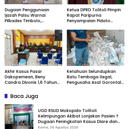
Dugaan Penggunaan
Ketua DPRD Tolitoli Pimpin
Ijazah Palsu Warnai
Rapat Paripurna
Pilkades Timbolo,
Penyampaian Pidato
Mekanisme Verifikasi
Bupati dan Raperda APBD
Administrasi
2025
Dipertanyakan
Akhir Kasus Pasar
Ketahuan Selundupkan
Dakopemean, Beny
Batu Tembaga Ilegal,
Candra Divonis 1,6 Tahun
Pengusaha Asal Gorontalo
Penjara.
Bebas Berkeliaran
Baca Juga
UGD RSUD Mokopido Tolitoli
Kelimpungan Akibat Lonjakan Pasien ?
Dugaan Peningkatan Kasus Diare dan
Muntaber Tuai Sorotan
Kamis, 06 Agustus 2026