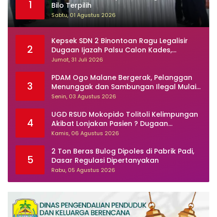
1
Bilo Terpilih
Sabtu, 01 Agustus 2026
Kepsek SDN 2 Binontoan Ragu Legalisir
2
Dugaan Ijazah Palsu Calon Kades,
Kasusnya Dilaporkan Ke Polisi
Jumat, 31 Juli 2026
PDAM Ogo Malane Bergerak, Pelanggan
3
Menunggak dan Sambungan Ilegal Mulai
Ditertibkan
Senin, 03 Agustus 2026
UGD RSUD Mokopido Tolitoli Kelimpungan
4
Akibat Lonjakan Pasien ? Dugaan
Peningkatan Kasus Diare dan Muntaber
Kamis, 06 Agustus 2026
Tuai Sorotan
2 Ton Beras Bulog Dipoles di Pabrik Padi,
5
Dasar Regulasi Dipertanyakan
Rabu, 05 Agustus 2026