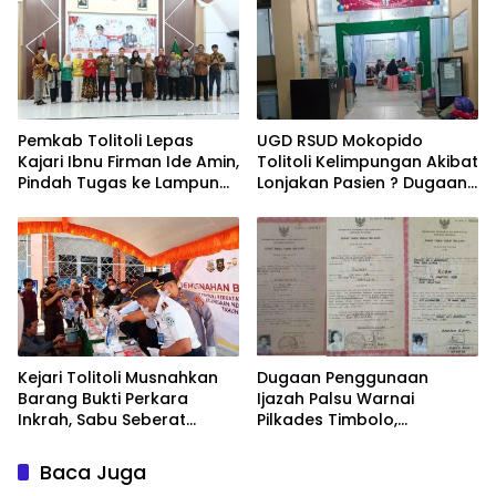
Pemkab Tolitoli Lepas
UGD RSUD Mokopido
Kajari Ibnu Firman Ide Amin,
Tolitoli Kelimpungan Akibat
Pindah Tugas ke Lampung
Lonjakan Pasien ? Dugaan
Selatan
Peningkatan Kasus Diare
dan Muntaber Tuai
Sorotan
Kejari Tolitoli Musnahkan
Dugaan Penggunaan
Barang Bukti Perkara
Ijazah Palsu Warnai
Inkrah, Sabu Seberat
Pilkades Timbolo,
154,9014 Gram
Mekanisme Verifikasi
Dimusnahkan
Administrasi
Baca Juga
Dipertanyakan