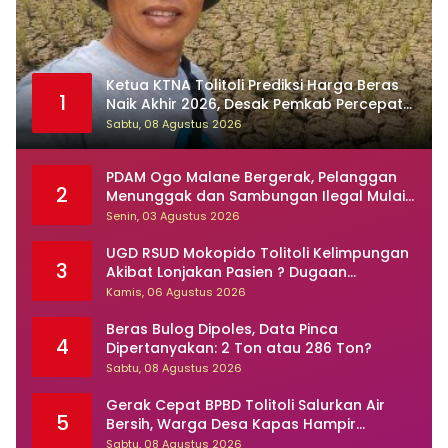
Ketua KTNA Tolitoli Prediksi Harga Beras
1
Naik Akhir 2026, Desak Pemkab Percepat
Perbaikan Irigasi
Sabtu, 08 Agustus 2026
PDAM Ogo Malane Bergerak, Pelanggan
2
Menunggak dan Sambungan Ilegal Mulai
Ditertibkan
Senin, 03 Agustus 2026
UGD RSUD Mokopido Tolitoli Kelimpungan
3
Akibat Lonjakan Pasien ? Dugaan
Peningkatan Kasus Diare dan Muntaber
Kamis, 06 Agustus 2026
Tuai Sorotan
Beras Bulog Dipoles, Data Pinca
4
Dipertanyakan: 2 Ton atau 286 Ton?
Sabtu, 08 Agustus 2026
Gerak Cepat BPBD Tolitoli Salurkan Air
5
Bersih, Warga Desa Kapas Hampir
Sebulan Dilanda Kekeringan
Sabtu, 08 Agustus 2026