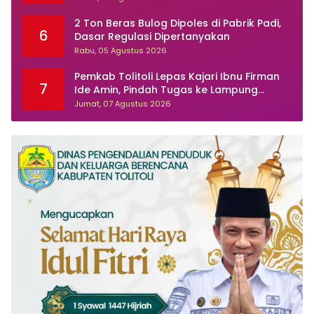
2 Ton Beras Bulog Dipoles di Pabrik Padi,
6
Dasar Regulasi Dipertanyakan
Rabu, 05 Agustus 2026
Pemkab Tolitoli Lepas Kajari Ibnu Firman
7
Ide Amin, Pindah Tugas ke Lampung
Selatan
Jumat, 07 Agustus 2026