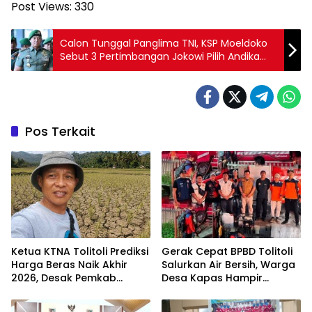
Post Views:
330
Calon Tunggal Panglima TNI, KSP Moeldoko
Sebut 3 Pertimbangan Jokowi Pilih Andika
Perkasa
Pos Terkait
Ketua KTNA Tolitoli Prediksi
Gerak Cepat BPBD Tolitoli
Harga Beras Naik Akhir
Salurkan Air Bersih, Warga
2026, Desak Pemkab
Desa Kapas Hampir
Percepat Perbaikan Irigasi
Sebulan Dilanda
Kekeringan