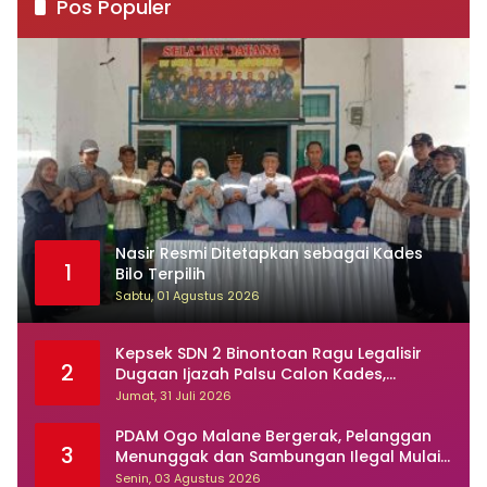
Pos Populer
Nasir Resmi Ditetapkan sebagai Kades
1
Bilo Terpilih
Sabtu, 01 Agustus 2026
Kepsek SDN 2 Binontoan Ragu Legalisir
2
Dugaan Ijazah Palsu Calon Kades,
Kasusnya Dilaporkan Ke Polisi
Jumat, 31 Juli 2026
PDAM Ogo Malane Bergerak, Pelanggan
3
Menunggak dan Sambungan Ilegal Mulai
Ditertibkan
Senin, 03 Agustus 2026