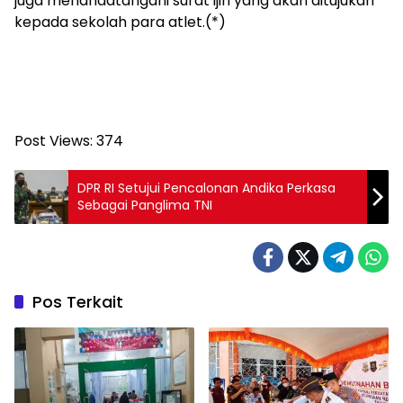
juga menandatangani surat ijin yang akan ditujukan
kepada sekolah para atlet.(*)
Post Views:
374
DPR RI Setujui Pencalonan Andika Perkasa
Sebagai Panglima TNI
Pos Terkait