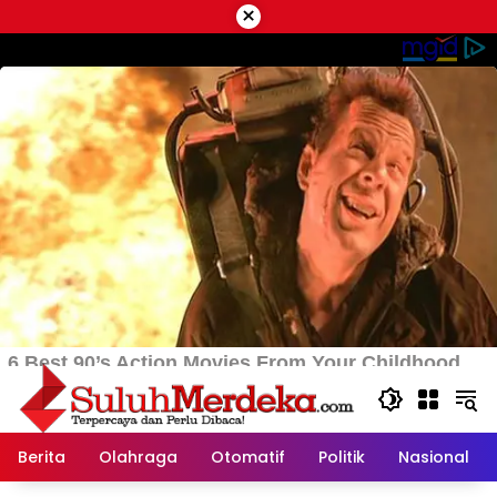
Langsung
×
ke
konten
Berita
Olahraga
Otomatif
Politik
Nasional