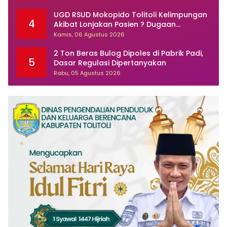
UGD RSUD Mokopido Tolitoli Kelimpungan
4
Akibat Lonjakan Pasien ? Dugaan
Peningkatan Kasus Diare dan Muntaber
Kamis, 06 Agustus 2026
Tuai Sorotan
2 Ton Beras Bulog Dipoles di Pabrik Padi,
5
Dasar Regulasi Dipertanyakan
Rabu, 05 Agustus 2026