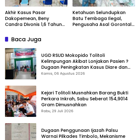
Akhir Kasus Pasar
Ketahuan Selundupkan
Dakopemean, Beny
Batu Tembaga Ilegal,
Candra Divonis 1,6 Tahun
Pengusaha Asal Gorontalo
Penjara.
Bebas Berkeliaran
Baca Juga
UGD RSUD Mokopido Tolitoli
Kelimpungan Akibat Lonjakan Pasien ?
Dugaan Peningkatan Kasus Diare dan
Muntaber Tuai Sorotan
Kamis, 06 Agustus 2026
Kejari Tolitoli Musnahkan Barang Bukti
Perkara Inkrah, Sabu Seberat 154,9014
Gram Dimusnahkan
Rabu, 29 Juli 2026
Dugaan Penggunaan Ijazah Palsu
Warnai Pilkades Timbolo, Mekanisme