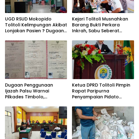
UGD RSUD Mokopido
Kejari Tolitoli Musnahkan
Tolitoli Kelimpungan Akibat
Barang Bukti Perkara
Lonjakan Pasien ? Dugaan
Inkrah, Sabu Seberat
Peningkatan Kasus Diare
154,9014 Gram
dan Muntaber Tuai
Dimusnahkan
Sorotan
Dugaan Penggunaan
Ketua DPRD Tolitoli Pimpin
Ijazah Palsu Warnai
Rapat Paripurna
Pilkades Timbolo,
Penyampaian Pidato
Mekanisme Verifikasi
Bupati dan Raperda APBD
Administrasi
2025
Dipertanyakan