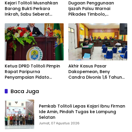
Kejari Tolitoli Musnahkan
Dugaan Penggunaan
Barang Bukti Perkara
Ijazah Palsu Warnai
Inkrah, Sabu Seberat
Pilkades Timbolo,
154,9014 Gram
Mekanisme Verifikasi
Dimusnahkan
Administrasi
Dipertanyakan
Ketua DPRD Tolitoli Pimpin
Akhir Kasus Pasar
Rapat Paripurna
Dakopemean, Beny
Penyampaian Pidato
Candra Divonis 1,6 Tahun
Bupati dan Raperda APBD
Penjara.
2025
Baca Juga
Pemkab Tolitoli Lepas Kajari Ibnu Firman
Ide Amin, Pindah Tugas ke Lampung
Selatan
Jumat, 07 Agustus 2026