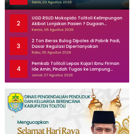
Ditertibkan
Senin, 03 Agustus 2026
UGD RSUD Mokopido Tolitoli Kelimpungan
2
Akibat Lonjakan Pasien ? Dugaan
Peningkatan Kasus Diare dan Muntaber
Kamis, 06 Agustus 2026
Tuai Sorotan
2 Ton Beras Bulog Dipoles di Pabrik Padi,
3
Dasar Regulasi Dipertanyakan
Rabu, 05 Agustus 2026
Pemkab Tolitoli Lepas Kajari Ibnu Firman
4
Ide Amin, Pindah Tugas ke Lampung
Selatan
Jumat, 07 Agustus 2026