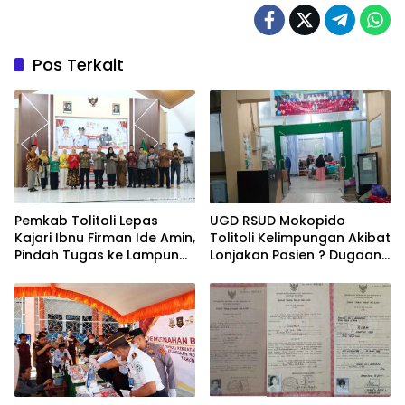
Pos Terkait
Pemkab Tolitoli Lepas
UGD RSUD Mokopido
Kajari Ibnu Firman Ide Amin,
Tolitoli Kelimpungan Akibat
Pindah Tugas ke Lampung
Lonjakan Pasien ? Dugaan
Selatan
Peningkatan Kasus Diare
dan Muntaber Tuai
Sorotan