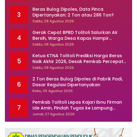
Tuai Sorotan
Beras Bulog Dipoles, Data Pinca
3
Dipertanyakan: 2 Ton atau 286 Ton?
Sabtu, 08 Agustus 2026
Gerak Cepat BPBD Tolitoli Salurkan Air
4
Bersih, Warga Desa Kapas Hampir
Sebulan Dilanda Kekeringan
Sabtu, 08 Agustus 2026
Ketua KTNA Tolitoli Prediksi Harga Beras
5
Naik Akhir 2026, Desak Pemkab Percepat
Perbaikan Irigasi
Sabtu, 08 Agustus 2026
2 Ton Beras Bulog Dipoles di Pabrik Padi,
6
Dasar Regulasi Dipertanyakan
Rabu, 05 Agustus 2026
Pemkab Tolitoli Lepas Kajari Ibnu Firman
7
Ide Amin, Pindah Tugas ke Lampung
Selatan
Jumat, 07 Agustus 2026