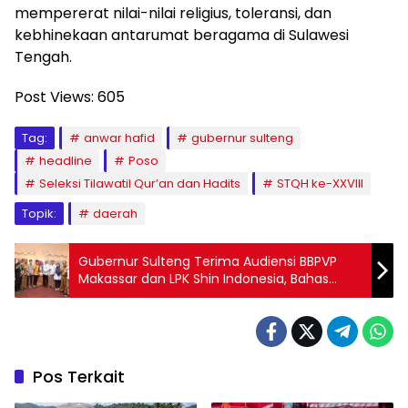
mempererat nilai-nilai religius, toleransi, dan
kebhinekaan antarumat beragama di Sulawesi
Tengah.
Post Views:
605
Tag:
anwar hafid
gubernur sulteng
headline
Poso
Seleksi Tilawatil Qur’an dan Hadits
STQH ke-XXVIII
Topik:
daerah
Gubernur Sulteng Terima Audiensi BBPVP
Makassar dan LPK Shin Indonesia, Bahas
Penguatan SDM dan Program Magang ke
Jepang
Pos Terkait