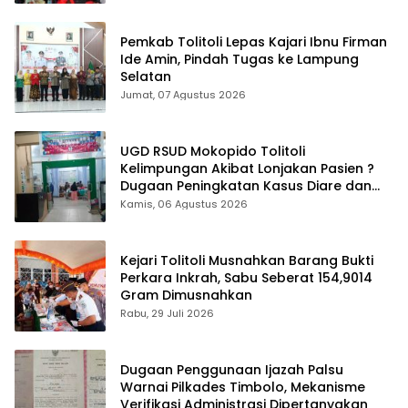
Pemkab Tolitoli Lepas Kajari Ibnu Firman
Ide Amin, Pindah Tugas ke Lampung
Selatan
Jumat, 07 Agustus 2026
UGD RSUD Mokopido Tolitoli
Kelimpungan Akibat Lonjakan Pasien ?
Dugaan Peningkatan Kasus Diare dan
Muntaber Tuai Sorotan
Kamis, 06 Agustus 2026
Kejari Tolitoli Musnahkan Barang Bukti
Perkara Inkrah, Sabu Seberat 154,9014
Gram Dimusnahkan
Rabu, 29 Juli 2026
Dugaan Penggunaan Ijazah Palsu
Warnai Pilkades Timbolo, Mekanisme
Verifikasi Administrasi Dipertanyakan