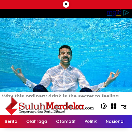
Langsung
×
ke
konten
Berita
Olahraga
Otomatif
Politik
Nasional