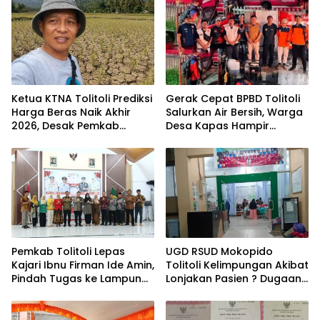
Ketua KTNA Tolitoli Prediksi
Gerak Cepat BPBD Tolitoli
Harga Beras Naik Akhir
Salurkan Air Bersih, Warga
2026, Desak Pemkab
Desa Kapas Hampir
Percepat Perbaikan Irigasi
Sebulan Dilanda
Kekeringan
Pemkab Tolitoli Lepas
UGD RSUD Mokopido
Kajari Ibnu Firman Ide Amin,
Tolitoli Kelimpungan Akibat
Pindah Tugas ke Lampung
Lonjakan Pasien ? Dugaan
Selatan
Peningkatan Kasus Diare
dan Muntaber Tuai
Sorotan