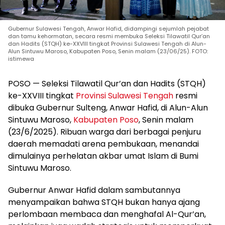
Gubernur Sulawesi Tengah, Anwar Hafid, didampingi sejumlah pejabat
dan tamu kehormatan, secara resmi membuka Seleksi Tilawatil Qur’an
dan Hadits (STQH) ke-XXVIII tingkat Provinsi Sulawesi Tengah di Alun-
Alun Sintuwu Maroso, Kabupaten Poso, Senin malam (23/06/25). FOTO:
istimewa
POSO — Seleksi Tilawatil Qur’an dan Hadits (STQH)
ke-XXVIII tingkat
Provinsi Sulawesi Tengah
resmi
dibuka Gubernur Sulteng, Anwar Hafid, di Alun-Alun
Sintuwu Maroso,
Kabupaten Poso
, Senin malam
(23/6/2025). Ribuan warga dari berbagai penjuru
daerah memadati arena pembukaan, menandai
dimulainya perhelatan akbar umat Islam di Bumi
Sintuwu Maroso.
Gubernur Anwar Hafid dalam sambutannya
menyampaikan bahwa STQH bukan hanya ajang
perlombaan membaca dan menghafal Al-Qur’an,