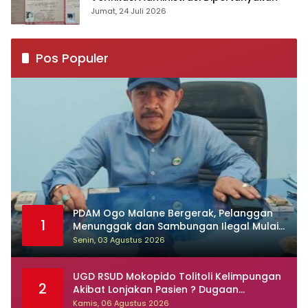
Jumat, 24 Juli 2026
Pos Populer
PDAM Ogo Malane Bergerak, Pelanggan
1
Menunggak dan Sambungan Ilegal Mulai
Ditertibkan
Senin, 03 Agustus 2026
UGD RSUD Mokopido Tolitoli Kelimpungan
2
Akibat Lonjakan Pasien ? Dugaan
Peningkatan Kasus Diare dan Muntaber
Kamis, 06 Agustus 2026