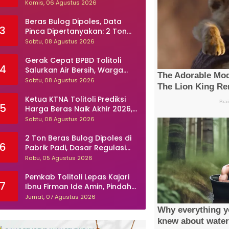
Pasien ? Dugaan Peningkatan
Kamis, 06 Agustus 2026
Kasus Diare dan Muntaber
Tuai Sorotan
Beras Bulog Dipoles, Data
3
Pinca Dipertanyakan: 2 Ton
atau 286 Ton?
Sabtu, 08 Agustus 2026
Gerak Cepat BPBD Tolitoli
4
Salurkan Air Bersih, Warga
Desa Kapas Hampir Sebulan
Sabtu, 08 Agustus 2026
Dilanda Kekeringan
Ketua KTNA Tolitoli Prediksi
5
Harga Beras Naik Akhir 2026,
Desak Pemkab Percepat
Sabtu, 08 Agustus 2026
Perbaikan Irigasi
2 Ton Beras Bulog Dipoles di
6
Pabrik Padi, Dasar Regulasi
Dipertanyakan
Rabu, 05 Agustus 2026
Pemkab Tolitoli Lepas Kajari
7
Ibnu Firman Ide Amin, Pindah
Tugas ke Lampung Selatan
Jumat, 07 Agustus 2026