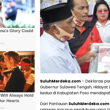
SuluhMerdeka.com
– Deklarasi pa
Gubernur Sulawesi Tengah, Hidayat
kedua di Kabupaten Poso mendapat
Dari Pantauan
SuluhMerdeka.com
relawan maupun pendukung yang “m