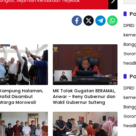
 Longsor, Sejumlah Kendaraan Terjebak
Po
DPRD 
kem
Bangg
Goron
headl
Po
DPRD 
i Kampung Halaman,
MK Tolak Gugatan BERAMAL,
Hafid Disambut
Anwar – Reny Gubernur dan
kem
 Warga Morowali
Wakil Gubernur Sulteng
Bangg
Goron
headl