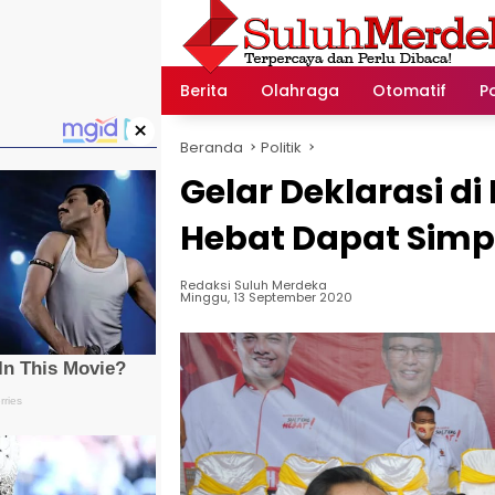
Langsung
ke
konten
Berita
Olahraga
Otomatif
Po
×
Beranda
Politik
Gelar Deklarasi d
Hebat Dapat Simp
Redaksi Suluh Merdeka
Minggu, 13 September 2020