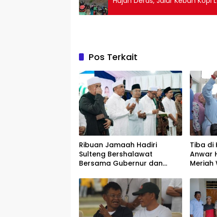
Hujan Deras, Jalur Kebun Kopi
Pos Terkait
Ribuan Jamaah Hadiri
Tiba d
Sulteng Bershalawat
Anwar 
Bersama Gubernur dan
Meriah
Wagub Terpilih 2025