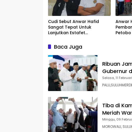
Cudi Sebut Anwar Hafid
Anwar H
Sangat Tepat Untuk
Pemban
Lanjutkan Estafet
Petobo
Kepemimpinan di Sulteng
Baca Juga
Ribuan Jam
Gubernur d
Selasa, 11 Februar
PALU,SULUHMERD
Tiba di Ka
Meriah War
Minggu, 09 Febru
MOROWALI, SULUH