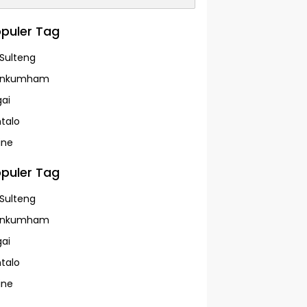
puler Tag
Sulteng
enkumham
ai
talo
ine
puler Tag
Sulteng
enkumham
ai
talo
ine