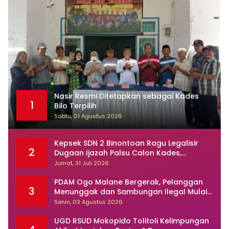
Nasir Resmi Ditetapkan sebagai Kades
1
Bilo Terpilih
Sabtu, 01 Agustus 2026
Kepsek SDN 2 Binontoan Ragu Legalisir
2
Dugaan Ijazah Palsu Calon Kades,
Kasusnya Dilaporkan Ke Polisi
Jumat, 31 Juli 2026
PDAM Ogo Malane Bergerak, Pelanggan
3
Menunggak dan Sambungan Ilegal Mulai
Ditertibkan
Senin, 03 Agustus 2026
UGD RSUD Mokopido Tolitoli Kelimpungan