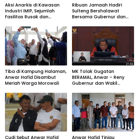
Aksi Anarkis di Kawasan
Ribuan Jamaah Hadiri
Industri IMIP, Sejumlah
Sulteng Bershalawat
Fasilitas Rusak dan
Bersama Gubernur dan
Petugas Terluka
Wagub Terpilih 2025
Tiba di Kampung Halaman,
MK Tolak Gugatan
Anwar Hafid Disambut
BERAMAL, Anwar – Reny
Meriah Warga Morowali
Gubernur dan Wakil
Gubernur Sulteng
Cudi Sebut Anwar Hafid
Anwar Hafid Tinjau