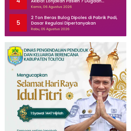
4
Akibat Lonjakan Pasien ? Dugaan
Peningkatan Kasus Diare dan Muntaber
Kamis, 06 Agustus 2026
Tuai Sorotan
2 Ton Beras Bulog Dipoles di Pabrik Padi,
5
Dasar Regulasi Dipertanyakan
Rabu, 05 Agustus 2026