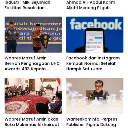
Industri IMIP, Sejumlah
Ahmad Ali-Abdul Karim
Fasilitas Rusak dan
Aljufri Menang Pilgub
Petugas Terluka
Sulteng
Wapres Ma’ruf Amin
Facebook dan Instagram
Berikan Penghargaan UHC
Kembali Normal Setelah
Awards 493 Kepala
Hampir Satu Jam
Daerah. Termasuk Sulteng
Gangguan
Wapres Ma’ruf Amin akan
Wamenkominfo: Perpres
Buka Mukernas Alkhairaat
Publisher Rights Dukung