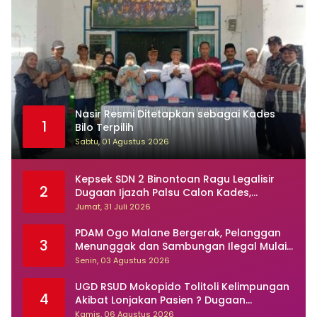
Nasir Resmi Ditetapkan sebagai Kades
1
Bilo Terpilih
Sabtu, 01 Agustus 2026
Kepsek SDN 2 Binontoan Ragu Legalisir
2
Dugaan Ijazah Palsu Calon Kades,
Kasusnya Dilaporkan Ke Polisi
Jumat, 31 Juli 2026
PDAM Ogo Malane Bergerak, Pelanggan
3
Menunggak dan Sambungan Ilegal Mulai
Ditertibkan
Senin, 03 Agustus 2026
UGD RSUD Mokopido Tolitoli Kelimpungan
4
Akibat Lonjakan Pasien ? Dugaan
Peningkatan Kasus Diare dan Muntaber
Kamis, 06 Agustus 2026