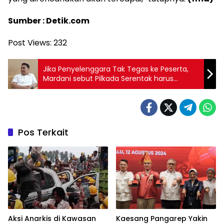
Sumber : Detik.com
Post Views:
232
Jika Penyelenggara Tak Tegas ke Peserta,
Mardani sebut Pilkada Serentak harus
Ditunda
Pos Terkait
Aksi Anarkis di Kawasan
Kaesang Pangarep Yakin