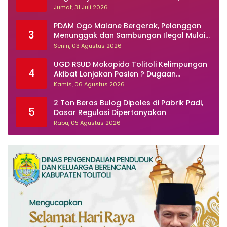
Kasusnya Dilaporkan Ke Polisi
Jumat, 31 Juli 2026
PDAM Ogo Malane Bergerak, Pelanggan
3
Menunggak dan Sambungan Ilegal Mulai
Ditertibkan
Senin, 03 Agustus 2026
UGD RSUD Mokopido Tolitoli Kelimpungan
4
Akibat Lonjakan Pasien ? Dugaan
Peningkatan Kasus Diare dan Muntaber
Kamis, 06 Agustus 2026
Tuai Sorotan
2 Ton Beras Bulog Dipoles di Pabrik Padi,
5
Dasar Regulasi Dipertanyakan
Rabu, 05 Agustus 2026