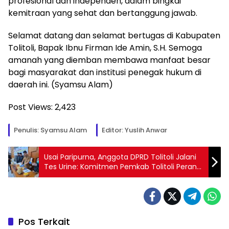
profesional dan independen, dalam bingkai
kemitraan yang sehat dan bertanggung jawab.
Selamat datang dan selamat bertugas di Kabupaten
Tolitoli, Bapak Ibnu Firman Ide Amin, S.H. Semoga
amanah yang diemban membawa manfaat besar
bagi masyarakat dan institusi penegak hukum di
daerah ini. (Syamsu Alam)
Post Views:
2,423
Penulis: Syamsu Alam
Editor: Yuslih Anwar
Usai Paripurna, Anggota DPRD Tolitoli Jalani
Tes Urine: Komitmen Pemkab Tolitoli Perangi
Narkoba Makin Tegas
Pos Terkait