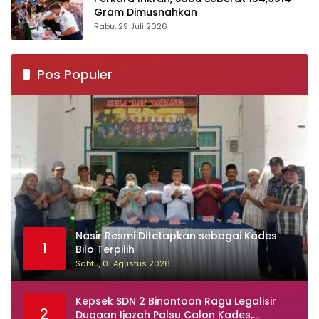
Gram Dimusnahkan
Rabu, 29 Juli 2026
Pos Populer
Nasir Resmi Ditetapkan sebagai Kades
1
Bilo Terpilih
Sabtu, 01 Agustus 2026
Kepsek SDN 2 Binontoan Ragu Legalisir
2
Dugaan Ijazah Palsu Calon Kades,