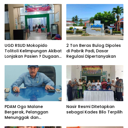
UGD RSUD Mokopido
2 Ton Beras Bulog Dipoles
Tolitoli Kelimpungan Akibat
di Pabrik Padi, Dasar
Lonjakan Pasien ? Dugaan
Regulasi Dipertanyakan
Peningkatan Kasus Diare
dan Muntaber Tuai
Sorotan
PDAM Ogo Malane
Nasir Resmi Ditetapkan
Bergerak, Pelanggan
sebagai Kades Bilo Terpilih
Menunggak dan
Sambungan Ilegal Mulai