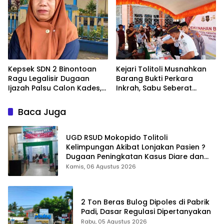
Ditertibkan
Kepsek SDN 2 Binontoan
Kejari Tolitoli Musnahkan
Ragu Legalisir Dugaan
Barang Bukti Perkara
Ijazah Palsu Calon Kades,
Inkrah, Sabu Seberat
Kasusnya Dilaporkan Ke
154,9014 Gram
Polisi
Dimusnahkan
Baca Juga
UGD RSUD Mokopido Tolitoli
Kelimpungan Akibat Lonjakan Pasien ?
Dugaan Peningkatan Kasus Diare dan
Muntaber Tuai Sorotan
Kamis, 06 Agustus 2026
2 Ton Beras Bulog Dipoles di Pabrik
Padi, Dasar Regulasi Dipertanyakan
Rabu, 05 Agustus 2026