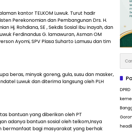
halaman kantor TELKOM Luwuk. Turut hadir
sisten Perekonomian dan Pembangunan Drs. H.
n Hj. Rohdiana, SE , Sekdis Sosial Ibu Inayah, dan
 Luwuk Ferdinandus G. lamawuran, Asman OM
erson Ayomi, SPV Plasa Suharto Lamusu dan tim
Cari
untuk
pa beras, minyak goreng, gula, susu dan masker,
Po
ndatel Luwuk dan diterima langsung oleh PLH
DPRD 
kem
Bangg
atas bantuan yang diberikan oleh PT
Goron
an adanya bantuan sosial oleh telkom,Insya
headl
n bermanfaat bagi masyarakat yang berhak