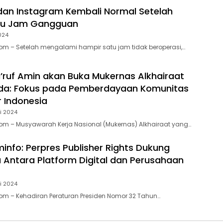
an Instagram Kembali Normal Setelah
tu Jam Gangguan
024
m – Setelah mengalami hampir satu jam tidak beroperasi,…
ruf Amin akan Buka Mukernas Alkhairaat
nda: Fokus pada Pemberdayaan Komunitas
r Indonesia
i 2024
om – Musyawarah Kerja Nasional (Mukernas) Alkhairaat yang…
fo: Perpres Publisher Rights Dukung
 Antara Platform Digital dan Perusahaan
i 2024
m – Kehadiran Peraturan Presiden Nomor 32 Tahun…