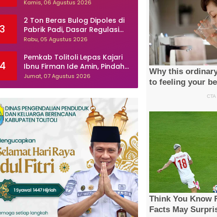
Pasien ? Dugaan Peningkatan
Kamis, 06 Agustus 2026
Kasus Diare dan Muntaber
Tuai Sorotan
2 Ton Beras Bulog Dipoles di
3
Pabrik Padi, Dasar Regulasi
Dipertanyakan
Rabu, 05 Agustus 2026
Pemkab Tolitoli Lepas Kajari
4
Ibnu Firman Ide Amin, Pindah
Tugas ke Lampung Selatan
Jumat, 07 Agustus 2026