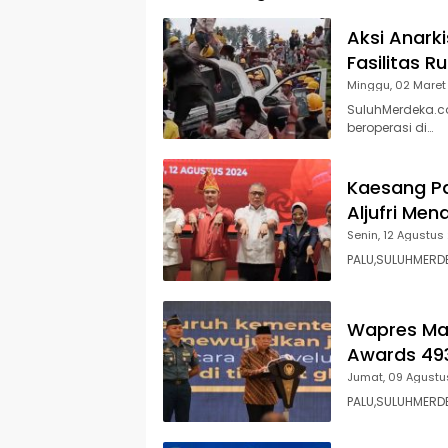
Aksi Anarki
Fasilitas 
Minggu, 02 Maret
SuluhMerdeka.c
beroperasi di…
Kaesang Pa
Aljufri Men
Senin, 12 Agustus
PALU,SULUHMERDE
Wapres Ma’
Awards 493
Jumat, 09 Agustu
PALU,SULUHMERDEK