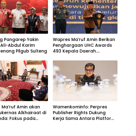
g Pangarep Yakin
Wapres Ma’ruf Amin Berikan
Ali-Abdul Karim
Penghargaan UHC Awards
 Menang Pilgub Sulteng
493 Kepala Daerah.
Termasuk Sulteng
 Ma’ruf Amin akan
Wamenkominfo: Perpres
kernas Alkhairaat di
Publisher Rights Dukung
nda: Fokus pada
Kerja Sama Antara Platform
dayaan Komunitas
Digital dan Perusahaan
imur Indonesia
Media