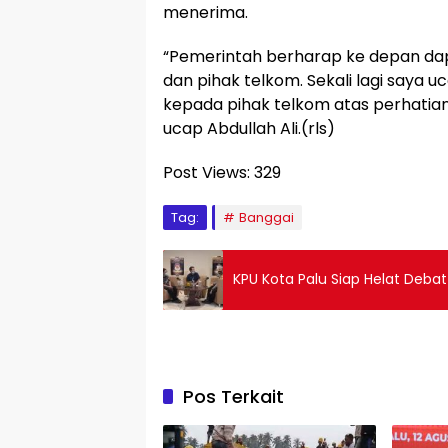
menerima.
“Pemerintah berharap ke depan dap
dan pihak telkom. Sekali lagi saya 
kepada pihak telkom atas perhati
ucap Abdullah Ali.(rls)
Post Views:
329
Tag:
Banggai
KPU Kota Palu Siap Helat Debat
Pos Terkait