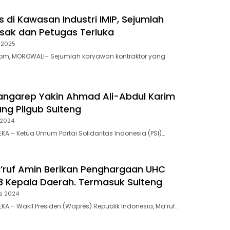
s di Kawasan Industri IMIP, Sejumlah
Rusak dan Petugas Terluka
 2025
om, MOROWALI– Sejumlah karyawan kontraktor yang
ngarep Yakin Ahmad Ali-Abdul Karim
ang Pilgub Sulteng
 2024
KA – Ketua Umum Partai Solidaritas Indonesia (PSI)…
ruf Amin Berikan Penghargaan UHC
 Kepala Daerah. Termasuk Sulteng
s 2024
A – Wakil Presiden (Wapres) Republik Indonesia, Ma’ruf…