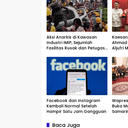
Aksi Anarkis di Kawasan
Kaesan
Industri IMIP, Sejumlah
Ahmad 
Fasilitas Rusak dan Petugas
Aljufri
Terluka
Facebook dan Instagram
Wapres
Kembali Normal Setelah
Buka Mu
Hampir Satu Jam Gangguan
Samari
Pember
Islam T
Baca Juga