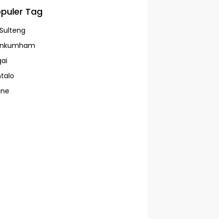
puler Tag
Sulteng
enkumham
ai
talo
ine