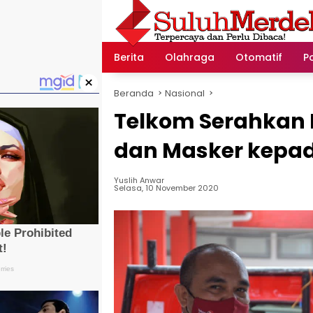
Langsung
ke
konten
Berita
Olahraga
Otomatif
Po
×
Beranda
Nasional
Telkom Serahkan
dan Masker kepa
Yuslih Anwar
Selasa, 10 November 2020