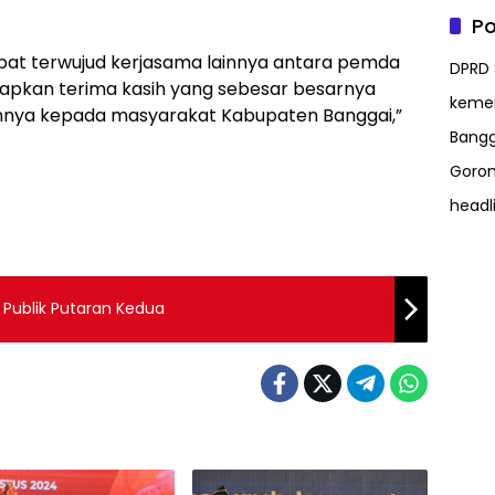
Po
at terwujud kerjasama lainnya antara pemda
DPRD 
ucapkan terima kasih yang sebesar besarnya
kem
annya kepada masyarakat Kabupaten Banggai,”
Bangg
Goron
headl
 Publik Putaran Kedua