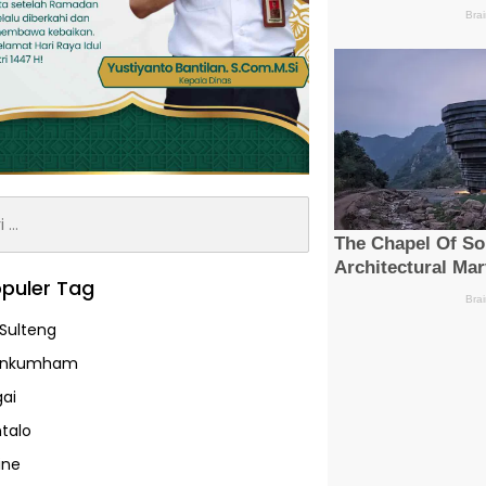
:
puler Tag
Sulteng
enkumham
ai
talo
ine