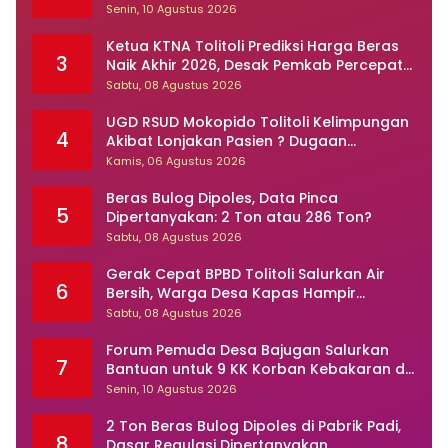
untuk Daerah yang Lebih Tangguh
Senin, 10 Agustus 2026
Ketua KTNA Tolitoli Prediksi Harga Beras
3
Naik Akhir 2026, Desak Pemkab Percepat
Perbaikan Irigasi
Sabtu, 08 Agustus 2026
UGD RSUD Mokopido Tolitoli Kelimpungan
4
Akibat Lonjakan Pasien ? Dugaan
Peningkatan Kasus Diare dan Muntaber
Kamis, 06 Agustus 2026
Tuai Sorotan
Beras Bulog Dipoles, Data Pinca
5
Dipertanyakan: 2 Ton atau 286 Ton?
Sabtu, 08 Agustus 2026
Gerak Cepat BPBD Tolitoli Salurkan Air
6
Bersih, Warga Desa Kapas Hampir
Sebulan Dilanda Kekeringan
Sabtu, 08 Agustus 2026
Forum Pemuda Desa Bajugan Salurkan
7
Bantuan untuk 9 KK Korban Kebakaran di
Kilo 1 Sidoarjo
Senin, 10 Agustus 2026
2 Ton Beras Bulog Dipoles di Pabrik Padi,
8
Dasar Regulasi Dipertanyakan