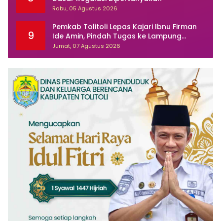
Rabu, 05 Agustus 2026
Pemkab Tolitoli Lepas Kajari Ibnu Firman
9
Ide Amin, Pindah Tugas ke Lampung
Selatan
Jumat, 07 Agustus 2026