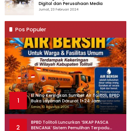
Digital dan Perusahaan Media
Jumat, 23 Februari 2024
Pos Populer
El Nino Keringkan Sumber Air Tolitoli, BPBD
1
Buka Layanan Darurat 1×24 Jam
Senin, 10 Agustus 2026
BPBD Tolitoli Luncurkan ‘SIKAP PASCA
2
BENCANA’ Sistem Pemulihan Terpadu