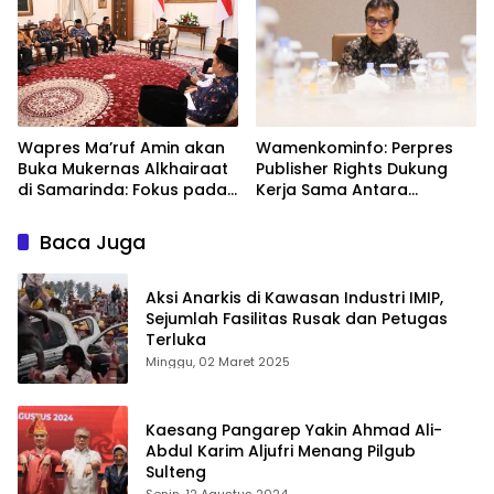
Wapres Ma’ruf Amin akan
Wamenkominfo: Perpres
Buka Mukernas Alkhairaat
Publisher Rights Dukung
di Samarinda: Fokus pada
Kerja Sama Antara
Pemberdayaan Komunitas
Platform Digital dan
Islam Timur Indonesia
Perusahaan Media
Baca Juga
Aksi Anarkis di Kawasan Industri IMIP,
Sejumlah Fasilitas Rusak dan Petugas
Terluka
Minggu, 02 Maret 2025
Kaesang Pangarep Yakin Ahmad Ali-
Abdul Karim Aljufri Menang Pilgub
Sulteng