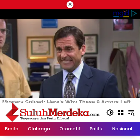
Langsung
×
ke
konten
Berita
Olahraga
Otomatif
Politik
Nasional