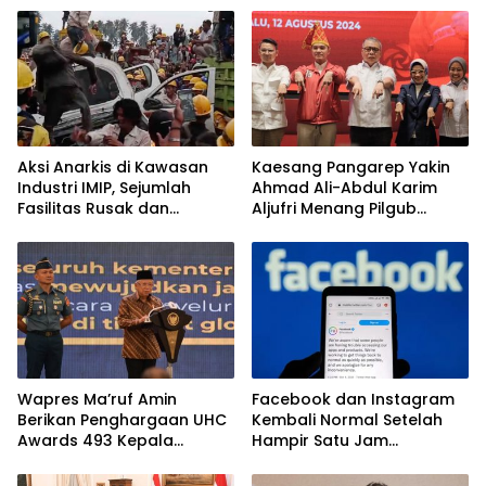
Aksi Anarkis di Kawasan
Kaesang Pangarep Yakin
Industri IMIP, Sejumlah
Ahmad Ali-Abdul Karim
Fasilitas Rusak dan
Aljufri Menang Pilgub
Petugas Terluka
Sulteng
Wapres Ma’ruf Amin
Facebook dan Instagram
Berikan Penghargaan UHC
Kembali Normal Setelah
Awards 493 Kepala
Hampir Satu Jam
Daerah. Termasuk Sulteng
Gangguan