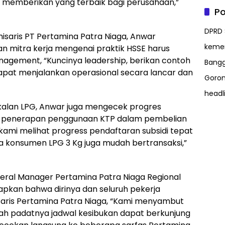
ah memberikan yang terbaik bagi perusahaan,”
Po
DPRD 
aris PT Pertamina Patra Niaga, Anwar
kem
n mitra kerja mengenai praktik HSSE harus
nagement, “Kuncinya leadership, berikan contoh
Bangg
pat menjalankan operasional secara lancar dan
Goron
headl
kalan LPG, Anwar juga mengecek progres
dan penerapan penggunaan KTP dalam pembelian
 kami melihat progress pendaftaran subsidi tepat
uga konsumen LPG 3 Kg juga mudah bertransaksi,”
ral Manager Pertamina Patra Niaga Regional
apkan bahwa dirinya dan seluruh pekerja
ris Pertamina Patra Niaga, “Kami menyambut
gah padatnya jadwal kesibukan dapat berkunjung