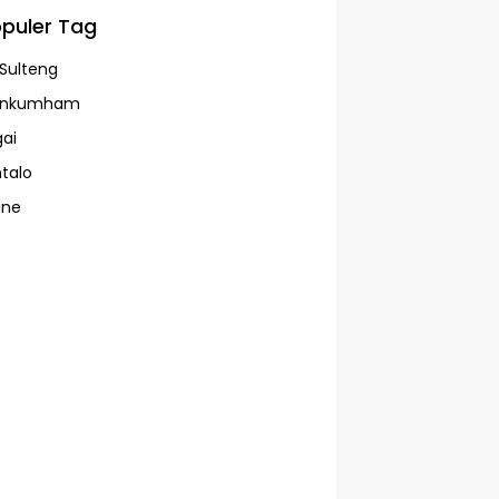
puler Tag
Sulteng
enkumham
ai
talo
ine