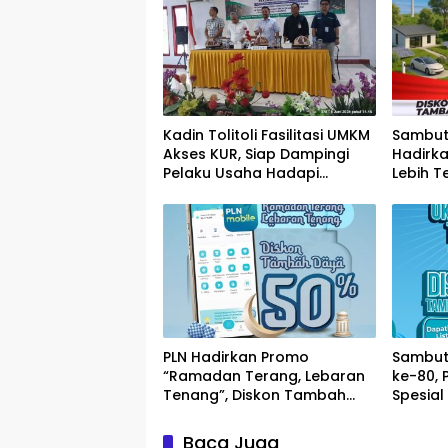
Kadin Tolitoli Fasilitasi UMKM
Sambut 
Akses KUR, Siap Dampingi
Hadirk
Pelaku Usaha Hadapi
Lebih T
Kendala Perbankan
Tambah
Persen
PLN Hadirkan Promo
Sambut 
“Ramadan Terang, Lebaran
ke-80, 
Tenang”, Diskon Tambah
Spesia
Daya Hingga 50 Persen
Daya Lis
Baca Juga