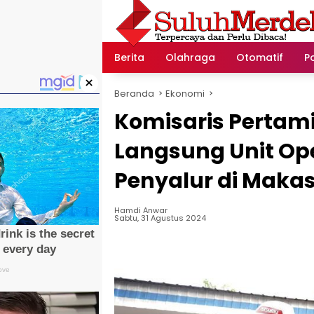
Langsung
ke
konten
Berita
Olahraga
Otomatif
Po
×
Beranda
Ekonomi
Komisaris Pertam
Langsung Unit Op
Penyalur di Maka
Hamdi Anwar
Sabtu, 31 Agustus 2024