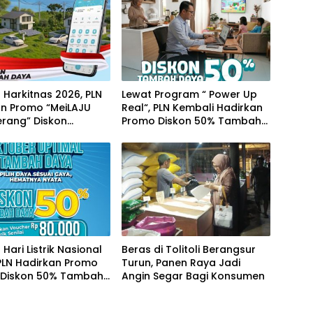
Harkitnas 2026, PLN
Lewat Program “ Power Up
an Promo “MeiLAJU
Real“, PLN Kembali Hadirkan
erang” Diskon
Promo Diskon 50% Tambah
 Daya hingga 50
Daya
Hari Listrik Nasional
Beras di Tolitoli Berangsur
PLN Hadirkan Promo
Turun, Panen Raya Jadi
l Diskon 50% Tambah
Angin Segar Bagi Konsumen
trik