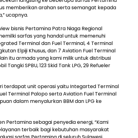
ecekan langsung ke beberapa sarfas Pertamina
igus memberikan arahan serta semangat kepada
,” ucapnya.
ew bisnis Pertamina Patra Niaga Regional
 memilki sarfas yang handal untuk memenuhi
grated Terminal dan Fuel Terminal, 4 Terminal
kutan Elpiji Khusus, dan 7 Aviation Fuel Terminal
ain itu armada yang kami milik untuk distribusi
l Tangki SPBU, 123 Skid Tank LPG, 29 Refueler
i terdapat unit operasi yaitu Integarted Terminal
uel Terminal Palopo serta Aviation Fuel Terminal
mpuan dalam menyalurkan BBM dan LPG ke
n Pertamina sebagai penyedia energi, “Kami
ayanan terbaik bagi kebutuhan masyarakat
uasi sarfas Pertamina di seluruh Sulawesi,