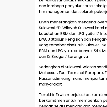
ke Makassar untuk melakukan peng
dan lembaga penyalur serta sekal
tim managemen dan seluruh pekerja
Erwin menerangkan mengenai overvi
Sulawesi, “Di Wilayah Sulawesi kami
kebutuhan BBM dan LPG yaitu 17 Inte
LPG, 3 Stasiun Pengisian dan Pengang
yang tersebar diseluruh Sulawesi. Sel
BBM dan LPG yaitu sebanyak 344 Mobi
dan 12 Bridger,” terangnya.
Sedangkan di Sulawesi Selatan sendir
Makassar, Fuel Terminal Parepare, F
Hassanudin yang mana menjadi tu
masyarakat.
Terakhir Erwin menjelaskan komitme
berkomitmen untuk memberikan pel
dengan selalu menjaga dan mengeval