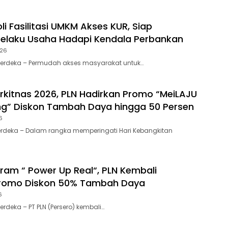
oli Fasilitasi UMKM Akses KUR, Siap
elaku Usaha Hadapi Kendala Perbankan
026
 Merdeka – Permudah akses masyarakat untuk…
kitnas 2026, PLN Hadirkan Promo “MeiLAJU
ng” Diskon Tambah Daya hingga 50 Persen
6
erdeka – Dalam rangka memperingati Hari Kebangkitan
ram “ Power Up Real“, PLN Kembali
Promo Diskon 50% Tambah Daya
6
Merdeka – PT PLN (Persero) kembali…