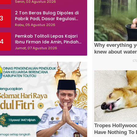
Sambungan Ilegal Mulai
Senin, 03 Agustus 2026
Ditertibkan
2 Ton Beras Bulog Dipoles di
3
Pabrik Padi, Dasar Regulasi
Dipertanyakan
Rabu, 05 Agustus 2026
Pemkab Tolitoli Lepas Kajari
4
Ibnu Firman Ide Amin, Pindah
Tugas ke Lampung Selatan
Jumat, 07 Agustus 2026