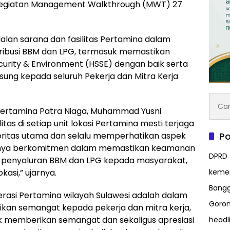
kegiatan Management Walkthrough (MWT) 27
an sarana dan fasilitas Pertamina dalam
ribusi BBM dan LPG, termasuk memastikan
curity & Environment (HSSE) dengan baik serta
ng kepada seluruh Pekerja dan Mitra Kerja
Cari
untuk
Pertamina Patra Niaga, Muhammad Yusni
as di setiap unit lokasi Pertamina mesti terjaga
oritas utama dan selalu memperhatikan aspek
Po
tunya berkomitmen dalam memastikan keamanan
DPRD 
as penyaluran BBM dan LPG kepada masyarakat,
kasi,” ujarnya.
kem
Bangg
perasi Pertamina wilayah Sulawesi adalah dalam
Goron
kan semangat kepada pekerja dan mitra kerja,
uk memberikan semangat dan sekaligus apresiasi
headl