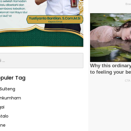
:
puler Tag
Sulteng
enkumham
ai
talo
ine