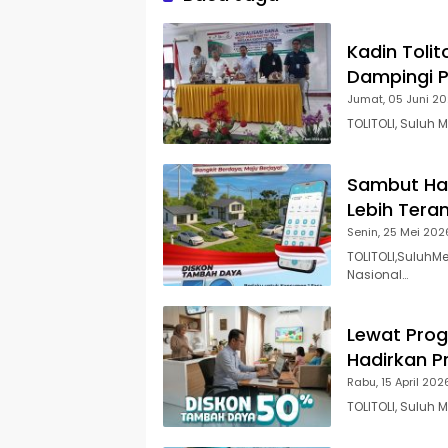
Kadin Tolit
Dampingi P
Jumat, 05 Juni 2
TOLITOLI, Suluh
Sambut Har
Lebih Tera
Senin, 25 Mei 202
TOLITOLI,SuluhM
Nasional…
Lewat Prog
Hadirkan 
Rabu, 15 April 202
TOLITOLI, Suluh 