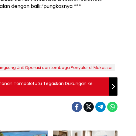
alan dengan baik,”pungkasnya ***
Langsung Unit Operasi dan Lembaga Penyalur di Makassar
 Mulhanan Tombolotutu Tegaskan Dukungan ke