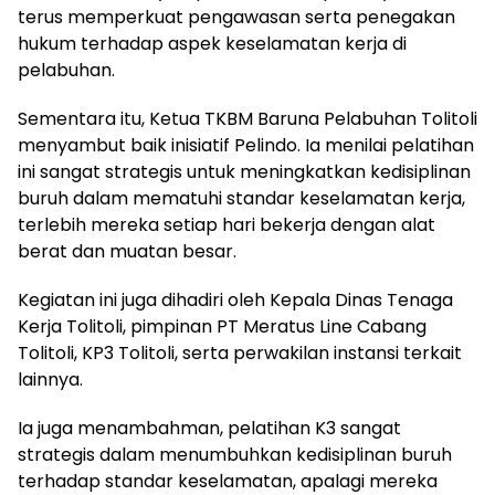
terus memperkuat pengawasan serta penegakan
hukum terhadap aspek keselamatan kerja di
pelabuhan.
Sementara itu, Ketua TKBM Baruna Pelabuhan Tolitoli
menyambut baik inisiatif Pelindo. Ia menilai pelatihan
ini sangat strategis untuk meningkatkan kedisiplinan
buruh dalam mematuhi standar keselamatan kerja,
terlebih mereka setiap hari bekerja dengan alat
berat dan muatan besar.
Kegiatan ini juga dihadiri oleh Kepala Dinas Tenaga
Kerja Tolitoli, pimpinan PT Meratus Line Cabang
Tolitoli, KP3 Tolitoli, serta perwakilan instansi terkait
lainnya.
Ia juga menambahman, pelatihan K3 sangat
strategis dalam menumbuhkan kedisiplinan buruh
terhadap standar keselamatan, apalagi mereka