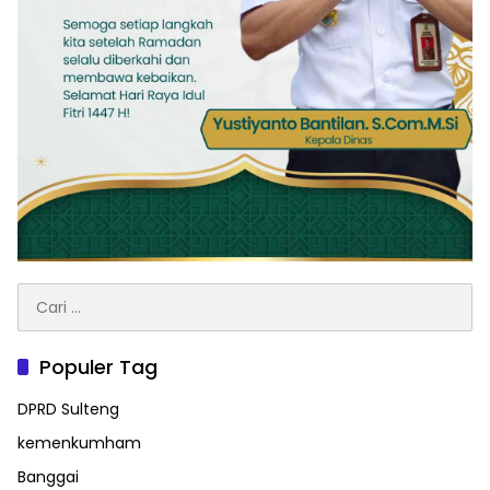
Cari
untuk:
Populer Tag
DPRD Sulteng
kemenkumham
Banggai